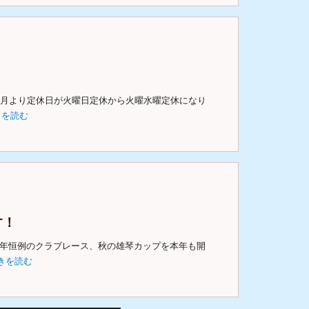
1月より定休日が火曜日定休から火曜水曜定休になり
きを読む
す！
毎年恒例のクラブレース、秋の雄琴カップを本年も開
きを読む