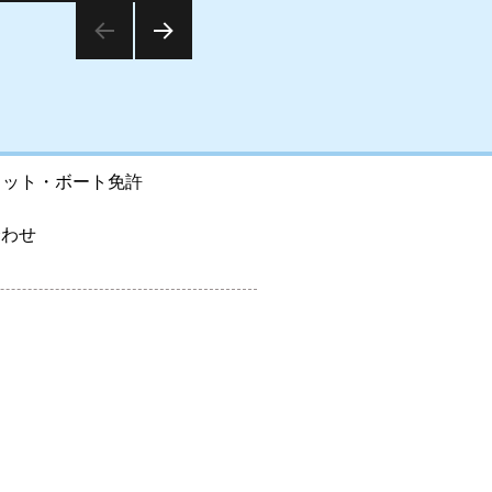
次の
ペー
ジ
ヨット・ボート免許
合わせ