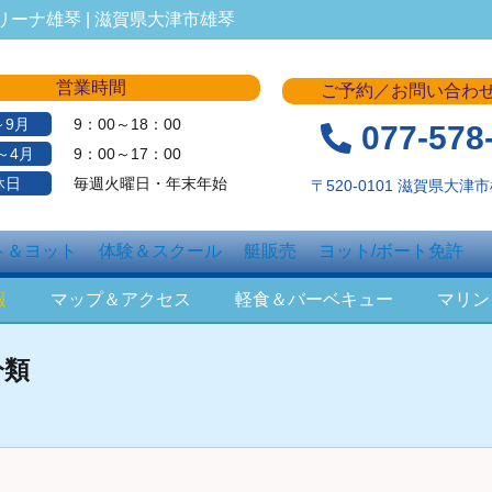
ーナ雄琴 | 滋賀県大津市雄琴
営業時間
ご予約／お問い合わ
～9月
9：00～18：00
077-578
～4月
9：00～17：00
休日
毎週火曜日・年末年始
〒520-0101 滋賀県大津市雄
ト＆ヨット
体験＆スクール
艇販売
ヨット/ボート免許
報
マップ＆アクセス
軽食＆バーベキュー
マリン
分類