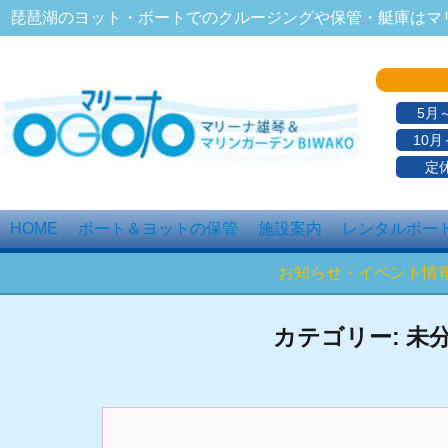
琵琶湖のヨット・ボートでのクルージングや保管・艇庫はマリ
5月
10月
定
HOME
ボート＆ヨットの保管
施設案内
レンタルボー
お知らせ・イベント情
カテゴリー:
未